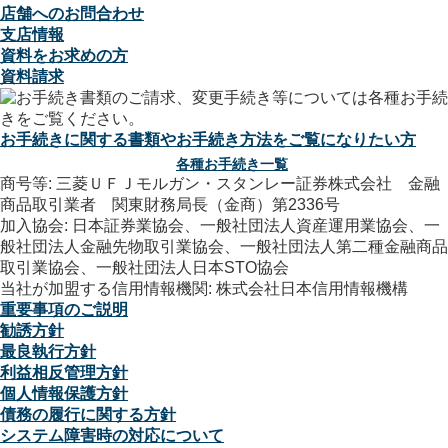
店舗へのお問合わせ
支店情報
資料をお求めの方
資料請求
お手続きに関する書類やお手続き方法をご覧になりたい方
各種お手続き一覧
商号等: 三菱ＵＦＪモルガン・スタンレー証券株式会社 金融
商品取引業者 関東財務局長（金商）第2336号
加入協会: 日本証券業協会、一般社団法人資産運用業協会、一
般社団法人金融先物取引業協会、一般社団法人第二種金融商品
取引業協会、一般社団法人日本STO協会
当社が加盟する信用情報機関: 株式会社日本信用情報機構
重要事項のご説明
勧誘方針
最良執行方針
利益相反管理方針
個人情報保護方針
債務の履行に関する方針
システム障害時の対応について