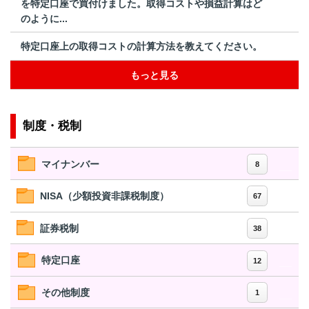
を特定口座で買付けました。取得コストや損益計算はど
のように...
特定口座上の取得コストの計算方法を教えてください。
もっと見る
制度・税制
マイナンバー
8
NISA（少額投資非課税制度）
67
証券税制
38
特定口座
12
その他制度
1