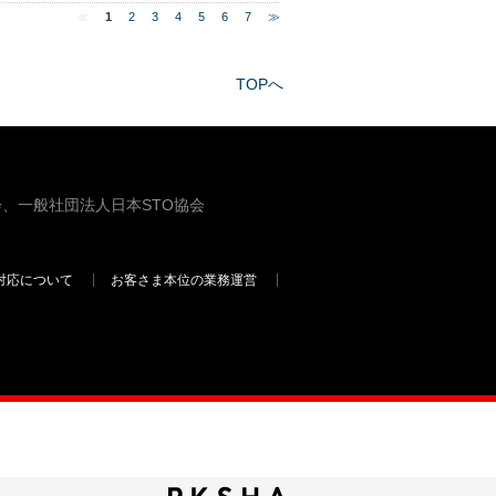
≪
1
2
3
4
5
6
7
≫
TOPへ
、一般社団法人日本STO協会
対応について
お客さま本位の業務運営