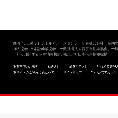
商号等: 三菱ＵＦＪモルガン・スタンレー証券株式会社 金融商
加入協会: 日本証券業協会、一般社団法人資産運用業協会、一
当社が加盟する信用情報機関: 株式会社日本信用情報機構
重要事項のご説明
勧誘方針
最良執行方針
利益相反管理
本サイトのご利用にあたって
サイトマップ
SNS公式アカウン