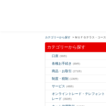
MUFG 世界が進むチカラになる。 三菱ＵＦＪモルガ
ン・スタンレー証券
カテゴリーから探す
>
ＭＵＦＧテラス・コース
カテゴリーから探す
口座
(99件)
各種お手続き
(89件)
商品・お取引
(271件)
制度・税制
(136件)
サービス
(48件)
オンライントレード・テレフォント
レード
(350件)