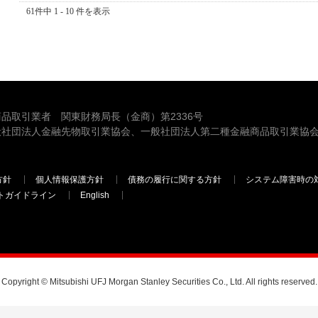
61件中 1 - 10 件を表示
品取引業者 関東財務局長（金商）第2336号
般社団法人金融先物取引業協会、一般社団法人第二種金融商品取引業協会
方針
個人情報保護方針
債務の履行に関する方針
システム障害時の
トガイドライン
English
三菱ＵＦＪモルガン・スタンレー証券
Copyright © Mitsubishi UFJ Morgan Stanley Securities Co., Ltd. All rights reserved.