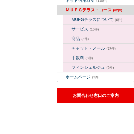
ネット信用取引
(110件)
ＭＵＦＧテラス・コース
(62件)
MUFGテラスについて
(6件)
サービス
(16件)
商品
(3件)
チャット・メール
(27件)
手数料
(8件)
フィンシェルジュ
(2件)
ホームページ
(3件)
お問合わせ窓口のご案内