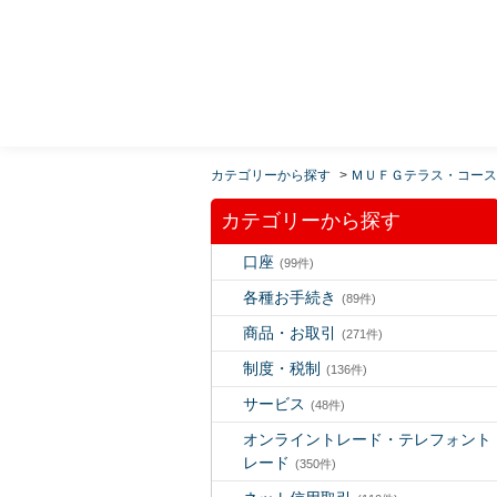
MUFG 世界が進むチカラになる。 三菱ＵＦＪモルガ
ン・スタンレー証券
カテゴリーから探す
>
ＭＵＦＧテラス・コース
カテゴリーから探す
口座
(99件)
各種お手続き
(89件)
商品・お取引
(271件)
制度・税制
(136件)
サービス
(48件)
オンライントレード・テレフォント
レード
(350件)