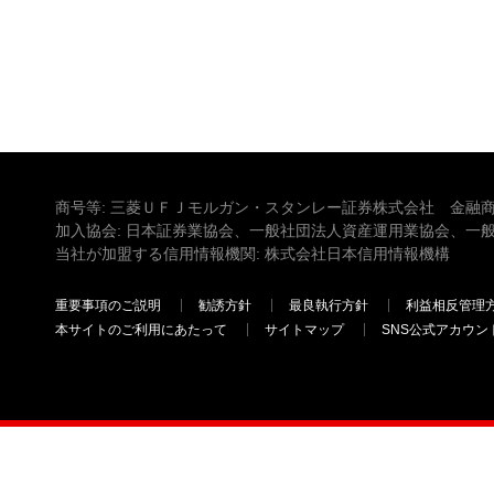
商号等: 三菱ＵＦＪモルガン・スタンレー証券株式会社 金融商
加入協会: 日本証券業協会、一般社団法人資産運用業協会、一
当社が加盟する信用情報機関: 株式会社日本信用情報機構
重要事項のご説明
勧誘方針
最良執行方針
利益相反管理
本サイトのご利用にあたって
サイトマップ
SNS公式アカウン