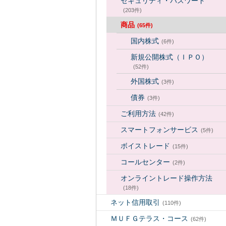
セキュリティ・パスワード
(203件)
商品
(65件)
国内株式
(6件)
新規公開株式（ＩＰＯ）
(52件)
外国株式
(3件)
債券
(3件)
ご利用方法
(42件)
スマートフォンサービス
(5件)
ボイストレード
(15件)
コールセンター
(2件)
オンライントレード操作方法
(18件)
ネット信用取引
(110件)
ＭＵＦＧテラス・コース
(62件)