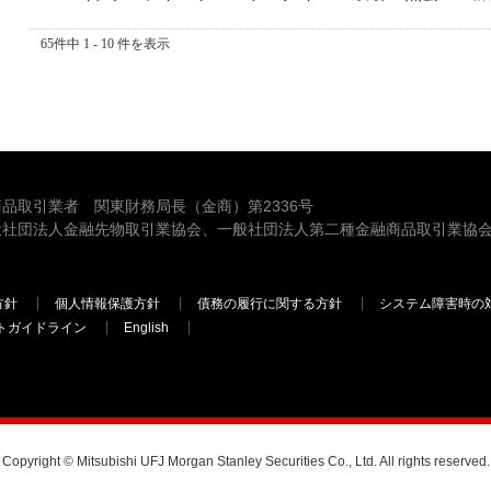
65件中 1 - 10 件を表示
品取引業者 関東財務局長（金商）第2336号
般社団法人金融先物取引業協会、一般社団法人第二種金融商品取引業協会
方針
個人情報保護方針
債務の履行に関する方針
システム障害時の
トガイドライン
English
三菱ＵＦＪモルガン・スタンレー証券
Copyright © Mitsubishi UFJ Morgan Stanley Securities Co., Ltd. All rights reserved.