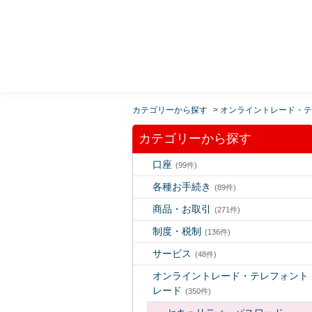
MUFG 世界が進むチカラになる。 三菱ＵＦＪモルガ
ン・スタンレー証券
カテゴリーから探す
>
オンライントレード・テ
カテゴリーから探す
口座
(99件)
各種お手続き
(89件)
商品・お取引
(271件)
制度・税制
(136件)
サービス
(48件)
オンライントレード・テレフォント
レード
(350件)