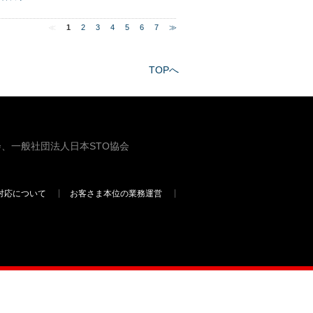
≪
1
2
3
4
5
6
7
≫
TOPへ
、一般社団法人日本STO協会
対応について
お客さま本位の業務運営