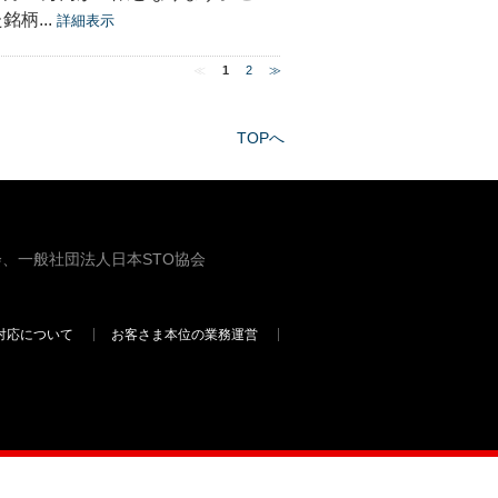
柄...
詳細表示
≪
1
2
≫
TOPへ
、一般社団法人日本STO協会
対応について
お客さま本位の業務運営