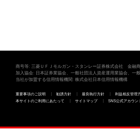
商号等: 三菱ＵＦＪモルガン・スタンレー証券株式会社 金融商
加入協会: 日本証券業協会、一般社団法人資産運用業協会、一
当社が加盟する信用情報機関: 株式会社日本信用情報機構
重要事項のご説明
勧誘方針
最良執行方針
利益相反管理
本サイトのご利用にあたって
サイトマップ
SNS公式アカウン