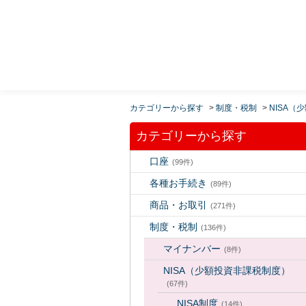
MUFG 世界が進むチカラになる。 三菱ＵＦＪモルガ
ン・スタンレー証券
カテゴリーから探す
>
制度・税制
>
NISA（
カテゴリーから探す
口座
(99件)
各種お手続き
(89件)
商品・お取引
(271件)
制度・税制
(136件)
マイナンバー
(8件)
NISA（少額投資非課税制度）
(67件)
NISA制度
(14件)