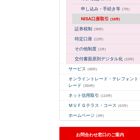
申し込み・手続き等
(7件)
NISA口座取引
(18件)
証券税制
(38件)
特定口座
(12件)
その他制度
(1件)
交付書面原則デジタル化
(10件)
サービス
(48件)
オンライントレード・テレフォント
レード
(350件)
ネット信用取引
(110件)
ＭＵＦＧテラス・コース
(62件)
ホームページ
(3件)
お問合わせ窓口のご案内