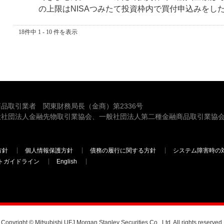
の上限はNISAつみたて投資枠内で買付申込みをした銘
18件中 1 - 10 件を表示
品取引業者 関東財務局長（金商）第2336号
般社団法人金融先物取引業協会、一般社団法人第二種金融商品取引業協会
方針
個人情報保護方針
債務の履行に関する方針
システム障害時の
トガイドライン
English
三菱ＵＦＪモルガン・スタンレー証券
Copyright © Mitsubishi UFJ Morgan Stanley Securities Co., Ltd. All rights reserved.