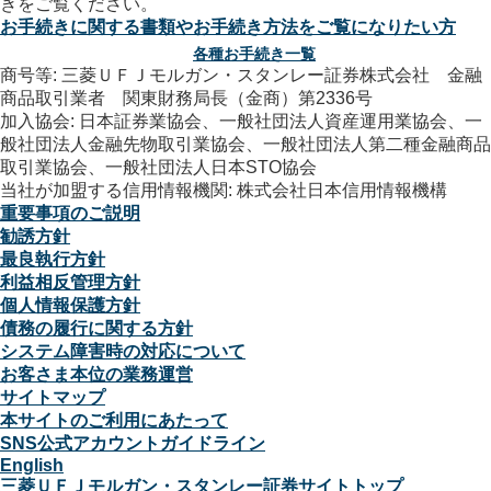
お手続きに関する書類やお手続き方法をご覧になりたい方
各種お手続き一覧
商号等: 三菱ＵＦＪモルガン・スタンレー証券株式会社 金融
商品取引業者 関東財務局長（金商）第2336号
加入協会: 日本証券業協会、一般社団法人資産運用業協会、一
般社団法人金融先物取引業協会、一般社団法人第二種金融商品
取引業協会、一般社団法人日本STO協会
当社が加盟する信用情報機関: 株式会社日本信用情報機構
重要事項のご説明
勧誘方針
最良執行方針
利益相反管理方針
個人情報保護方針
債務の履行に関する方針
システム障害時の対応について
お客さま本位の業務運営
サイトマップ
本サイトのご利用にあたって
SNS公式アカウントガイドライン
English
三菱ＵＦＪモルガン・スタンレー証券サイトトップ