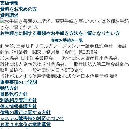
支店情報
資料をお求めの方
資料請求
お手続きに関する書類やお手続き方法をご覧になりたい方
各種お手続き一覧
商号等: 三菱ＵＦＪモルガン・スタンレー証券株式会社 金融
商品取引業者 関東財務局長（金商）第2336号
加入協会: 日本証券業協会、一般社団法人資産運用業協会、一
般社団法人金融先物取引業協会、一般社団法人第二種金融商品
取引業協会、一般社団法人日本STO協会
当社が加盟する信用情報機関: 株式会社日本信用情報機構
重要事項のご説明
勧誘方針
最良執行方針
利益相反管理方針
個人情報保護方針
債務の履行に関する方針
システム障害時の対応について
お客さま本位の業務運営