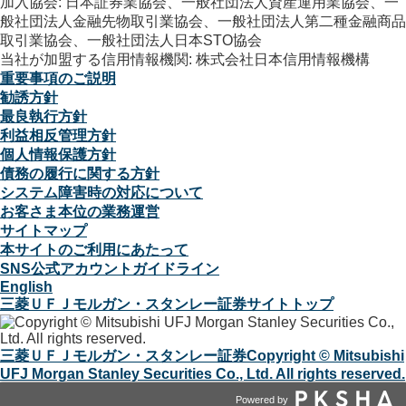
加入協会: 日本証券業協会、一般社団法人資産運用業協会、一
般社団法人金融先物取引業協会、一般社団法人第二種金融商品
取引業協会、一般社団法人日本STO協会
当社が加盟する信用情報機関: 株式会社日本信用情報機構
重要事項のご説明
勧誘方針
最良執行方針
利益相反管理方針
個人情報保護方針
債務の履行に関する方針
システム障害時の対応について
お客さま本位の業務運営
サイトマップ
本サイトのご利用にあたって
SNS公式アカウントガイドライン
English
三菱ＵＦＪモルガン・スタンレー証券サイトトップ
三菱ＵＦＪモルガン・スタンレー証券
Copyright © Mitsubishi
UFJ Morgan Stanley Securities Co., Ltd. All rights reserved.
Powered by