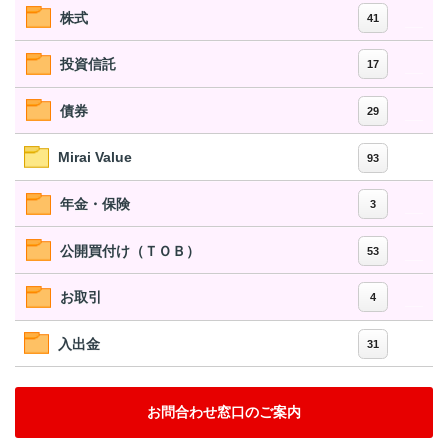
株式
41
投資信託
17
債券
29
Mirai Value
93
年金・保険
3
公開買付け（ＴＯＢ）
53
お取引
4
入出金
31
お問合わせ窓口のご案内