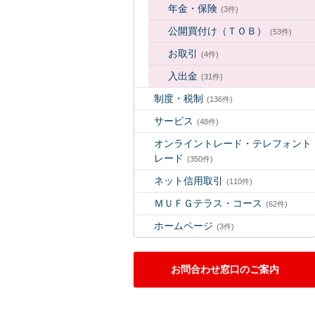
年金・保険
(3件)
公開買付け（ＴＯＢ）
(53件)
お取引
(4件)
入出金
(31件)
制度・税制
(136件)
サービス
(48件)
オンライントレード・テレフォント
レード
(350件)
ネット信用取引
(110件)
ＭＵＦＧテラス・コース
(62件)
ホームページ
(3件)
お問合わせ窓口のご案内