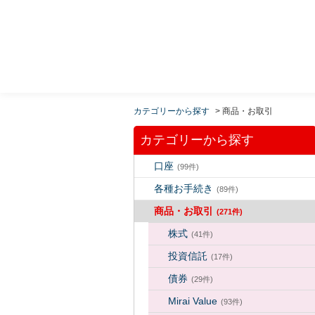
MUFG 世界が進むチカラになる。 三菱ＵＦＪモルガ
ン・スタンレー証券
カテゴリーから探す
>
商品・お取引
カテゴリーから探す
口座
(99件)
各種お手続き
(89件)
商品・お取引
(271件)
株式
(41件)
投資信託
(17件)
債券
(29件)
Mirai Value
(93件)