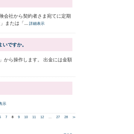
険会社から契約者さま宛てに定期
または「...
詳細表示
ばよいですか。
減額」から操作します。 出金には金額
表示
6
7
8
9
10
11
12
…
27
28
≫