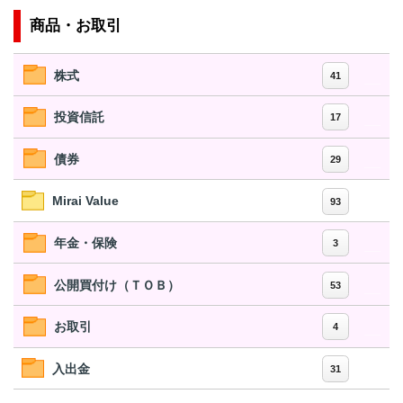
商品・お取引
株式
41
投資信託
17
債券
29
Mirai Value
93
年金・保険
3
公開買付け（ＴＯＢ）
53
お取引
4
入出金
31