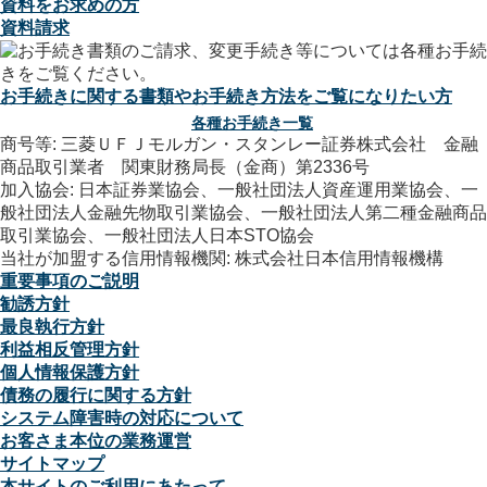
資料をお求めの方
資料請求
お手続きに関する書類やお手続き方法をご覧になりたい方
各種お手続き一覧
商号等: 三菱ＵＦＪモルガン・スタンレー証券株式会社 金融
商品取引業者 関東財務局長（金商）第2336号
加入協会: 日本証券業協会、一般社団法人資産運用業協会、一
般社団法人金融先物取引業協会、一般社団法人第二種金融商品
取引業協会、一般社団法人日本STO協会
当社が加盟する信用情報機関: 株式会社日本信用情報機構
重要事項のご説明
勧誘方針
最良執行方針
利益相反管理方針
個人情報保護方針
債務の履行に関する方針
システム障害時の対応について
お客さま本位の業務運営
サイトマップ
本サイトのご利用にあたって