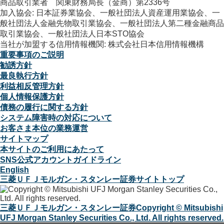
商品取引業者 関東財務局長（金商）第2336号
加入協会: 日本証券業協会、一般社団法人資産運用業協会、一
般社団法人金融先物取引業協会、一般社団法人第二種金融商品
取引業協会、一般社団法人日本STO協会
当社が加盟する信用情報機関: 株式会社日本信用情報機構
重要事項のご説明
勧誘方針
最良執行方針
利益相反管理方針
個人情報保護方針
債務の履行に関する方針
システム障害時の対応について
お客さま本位の業務運営
サイトマップ
本サイトのご利用にあたって
SNS公式アカウントガイドライン
English
三菱ＵＦＪモルガン・スタンレー証券サイトトップ
三菱ＵＦＪモルガン・スタンレー証券
Copyright © Mitsubishi
UFJ Morgan Stanley Securities Co., Ltd. All rights reserved.