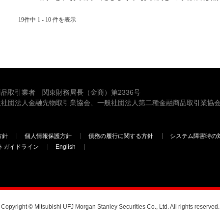
19件中 1 - 10 件を表示
品取引業者 関東財務局長（金商）第2336号
般社団法人金融先物取引業協会、一般社団法人第二種金融商品取引業協会
方針
個人情報保護方針
債務の履行に関する方針
システム障害時の
トガイドライン
English
三菱ＵＦＪモルガン・スタンレー証券
Copyright © Mitsubishi UFJ Morgan Stanley Securities Co., Ltd. All rights reserved.