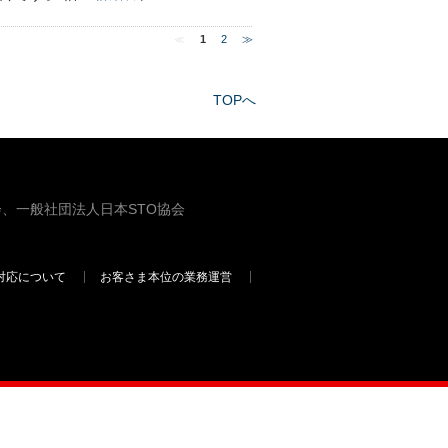
≪
1
2
≫
TOPへ
、一般社団法人日本STO協会
対応について
お客さま本位の業務運営