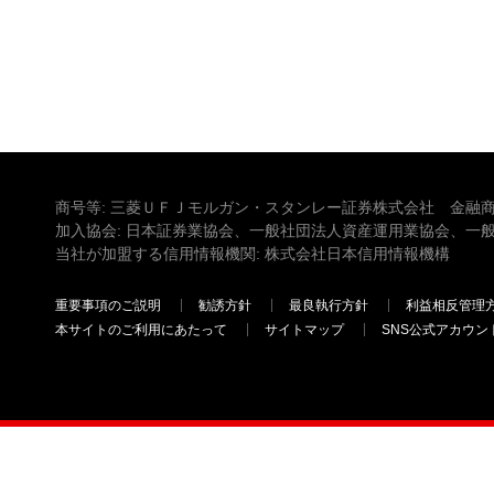
商号等: 三菱ＵＦＪモルガン・スタンレー証券株式会社 金融商
加入協会: 日本証券業協会、一般社団法人資産運用業協会、一
当社が加盟する信用情報機関: 株式会社日本信用情報機構
重要事項のご説明
勧誘方針
最良執行方針
利益相反管理
本サイトのご利用にあたって
サイトマップ
SNS公式アカウン