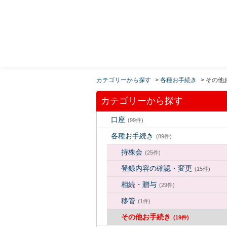
MUFG 世界が進むチカラになる。 三菱ＵＦＪモルガ
ン・スタンレー証券
カテゴリーから探す
>
各種お手続き
>
その他
カテゴリーから探す
口座
(99件)
各種お手続き
(89件)
持株会
(25件)
登録内容の確認・変更
(15件)
相続・贈与
(29件)
移管
(1件)
その他お手続き
(19件)