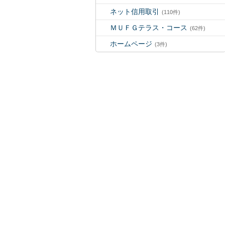
ネット信用取引
(110件)
ＭＵＦＧテラス・コース
(62件)
ホームページ
(3件)