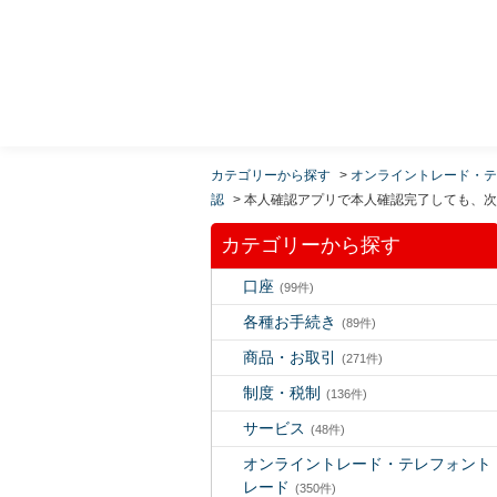
MUFG 世界が進むチカラになる。 三菱ＵＦＪモルガ
ン・スタンレー証券
カテゴリーから探す
>
オンライントレード・テ
認
>
本人確認アプリで本人確認完了しても、次
カテゴリーから探す
口座
(99件)
各種お手続き
(89件)
商品・お取引
(271件)
制度・税制
(136件)
サービス
(48件)
オンライントレード・テレフォント
レード
(350件)