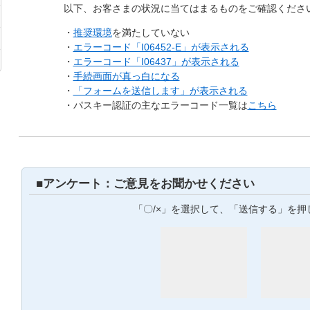
以下、お客さまの状況に当てはまるものをご確認くださ
・
推奨環境
を満たしていない
・
エラーコード「I06452-E」が表示される
・
エラーコード「I06437」が表示される
・
手続画面が真っ白になる
・
「フォームを送信します」が表示される
・パスキー認証の主なエラーコード一覧は
こちら
■アンケート：ご意見をお聞かせください
「〇/×」を選択して、「送信する」を押