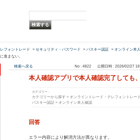
レフォントレード
>
セキュリティ・パスワード
>
パスキー認証
>
オンライン本
に進まない。
検索へ戻る
No : 4822
公開日時 : 2026/02/27 18
本人確認アプリで本人確認完了しても
カテゴリー :
カテゴリーから探す
>
オンライントレード・テレフォントレー
パスキー認証
>
オンライン本人確認
回答
エラー内容により解消方法が異なります。