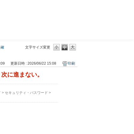
三菱ＵＦＪモルガン・スタンレー証券
人確
文字サイズ変更
:09
更新日時 : 2026/06/22 15:08
印刷
、次に進まない。
ド
>
セキュリティ・パスワード
>