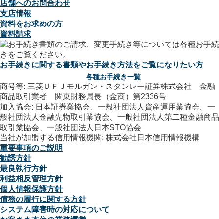
店舗へのお問合わせ
支店情報
資料をお求めの方
資料請求
お手続きに関する書類やお手続き方法をご覧になりたい方
各種お手続き一覧
商号等: 三菱ＵＦＪモルガン・スタンレー証券株式会社 金融
商品取引業者 関東財務局長（金商）第2336号
加入協会: 日本証券業協会、一般社団法人資産運用業協会、一
般社団法人金融先物取引業協会、一般社団法人第二種金融商品
取引業協会、一般社団法人日本STO協会
当社が加盟する信用情報機関: 株式会社日本信用情報機構
重要事項のご説明
勧誘方針
最良執行方針
利益相反管理方針
個人情報保護方針
債務の履行に関する方針
システム障害時の対応について