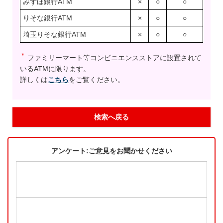
みずほ銀行ATM
×
○
○
りそな銀行ATM
×
○
○
埼玉りそな銀行ATM
×
○
○
＊
ファミリーマート等コンビニエンスストアに設置されて
いるATMに限ります。
詳しくは
こちら
をご覧ください。
検索へ戻る
アンケート:ご意見をお聞かせください