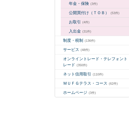
年金・保険
(3件)
公開買付け（ＴＯＢ）
(53件)
お取引
(4件)
入出金
(31件)
制度・税制
(136件)
サービス
(48件)
オンライントレード・テレフォント
レード
(350件)
ネット信用取引
(110件)
ＭＵＦＧテラス・コース
(62件)
ホームページ
(3件)