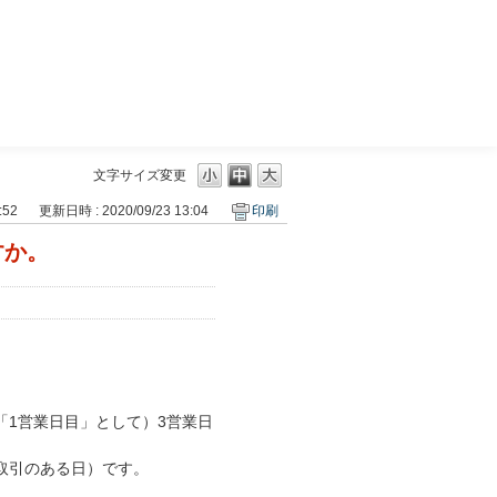
三菱ＵＦＪモルガン・スタンレー証券
文字サイズ変更
:52
更新日時 : 2020/09/23 13:04
印刷
すか。
1営業日目」として）3営業日
取引のある日）です。