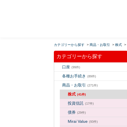
MUFG 世界が進むチカラになる。 三菱ＵＦＪモルガ
ン・スタンレー証券
カテゴリーから探す
>
商品・お取引
>
株式
>
カテゴリーから探す
口座
(99件)
各種お手続き
(89件)
商品・お取引
(271件)
株式
(41件)
投資信託
(17件)
債券
(29件)
Mirai Value
(93件)