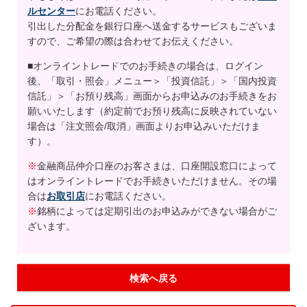
ルセンター
にお電話ください。
引出した分配金を銀行口座へ送金するサービスもございま
すので、ご希望の際は合わせてお伝えください。
■オンライントレードでのお手続きの場合は、ログイン
後、「取引・照会」メニュー＞「投資信託」＞「国内投資
信託」＞「お預り残高」画面からお申込みのお手続きをお
願いいたします（約定前でお預り残高に反映されていない
場合は「注文照会/取消」画面よりお申込みいただけま
す）。
※
金融商品仲介口座のお客さまは、口座開設窓口によって
はオンライントレードでお手続きいただけません。その場
合は
お取引店
にお電話ください。
※
銘柄によっては定期引出のお申込みができない場合がご
ざいます。
検索へ戻る