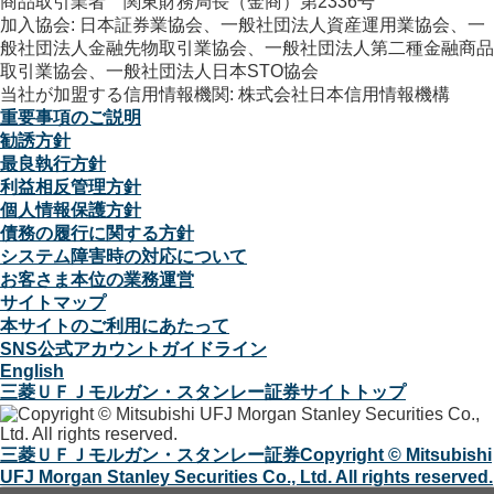
商品取引業者 関東財務局長（金商）第2336号
加入協会: 日本証券業協会、一般社団法人資産運用業協会、一
般社団法人金融先物取引業協会、一般社団法人第二種金融商品
取引業協会、一般社団法人日本STO協会
当社が加盟する信用情報機関: 株式会社日本信用情報機構
重要事項のご説明
勧誘方針
最良執行方針
利益相反管理方針
個人情報保護方針
債務の履行に関する方針
システム障害時の対応について
お客さま本位の業務運営
サイトマップ
本サイトのご利用にあたって
SNS公式アカウントガイドライン
English
三菱ＵＦＪモルガン・スタンレー証券サイトトップ
三菱ＵＦＪモルガン・スタンレー証券
Copyright © Mitsubishi
UFJ Morgan Stanley Securities Co., Ltd. All rights reserved.