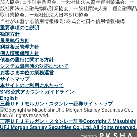
加入協会: 日本証券業協会、一般社団法人資産運用業協会、一
般社団法人金融先物取引業協会、一般社団法人第二種金融商品
取引業協会、一般社団法人日本STO協会
当社が加盟する信用情報機関: 株式会社日本信用情報機構
重要事項のご説明
勧誘方針
最良執行方針
利益相反管理方針
個人情報保護方針
債務の履行に関する方針
システム障害時の対応について
お客さま本位の業務運営
サイトマップ
本サイトのご利用にあたって
SNS公式アカウントガイドライン
English
三菱ＵＦＪモルガン・スタンレー証券サイトトップ
三菱ＵＦＪモルガン・スタンレー証券
Copyright © Mitsubishi
UFJ Morgan Stanley Securities Co., Ltd. All rights reserved.
Powered by