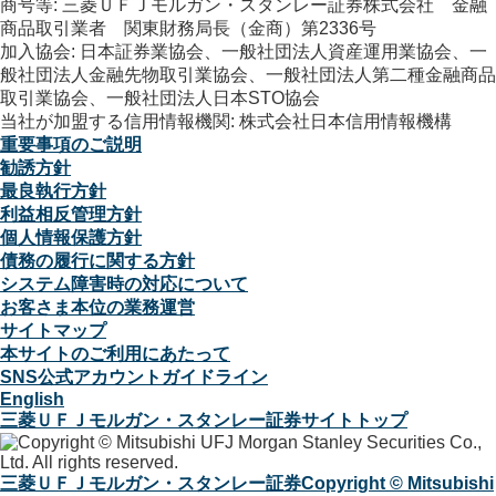
商号等: 三菱ＵＦＪモルガン・スタンレー証券株式会社 金融
商品取引業者 関東財務局長（金商）第2336号
加入協会: 日本証券業協会、一般社団法人資産運用業協会、一
般社団法人金融先物取引業協会、一般社団法人第二種金融商品
取引業協会、一般社団法人日本STO協会
当社が加盟する信用情報機関: 株式会社日本信用情報機構
重要事項のご説明
勧誘方針
最良執行方針
利益相反管理方針
個人情報保護方針
債務の履行に関する方針
システム障害時の対応について
お客さま本位の業務運営
サイトマップ
本サイトのご利用にあたって
SNS公式アカウントガイドライン
English
三菱ＵＦＪモルガン・スタンレー証券サイトトップ
三菱ＵＦＪモルガン・スタンレー証券
Copyright © Mitsubishi