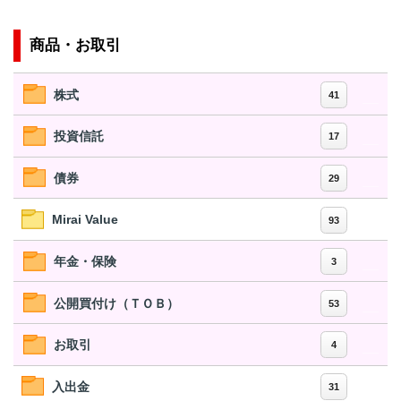
商品・お取引
株式
41
投資信託
17
債券
29
Mirai Value
93
年金・保険
3
公開買付け（ＴＯＢ）
53
お取引
4
入出金
31