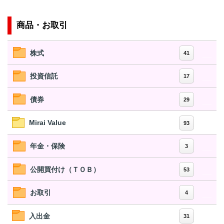
商品・お取引
株式
41
投資信託
17
債券
29
Mirai Value
93
年金・保険
3
公開買付け（ＴＯＢ）
53
お取引
4
入出金
31