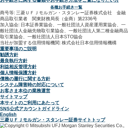
お手続きに関する書類やお手続き方法をご覧になりたい方
各種お手続き一覧
商号等: 三菱ＵＦＪモルガン・スタンレー証券株式会社 金融
商品取引業者 関東財務局長（金商）第2336号
加入協会: 日本証券業協会、一般社団法人資産運用業協会、一
般社団法人金融先物取引業協会、一般社団法人第二種金融商品
取引業協会、一般社団法人日本STO協会
当社が加盟する信用情報機関: 株式会社日本信用情報機構
重要事項のご説明
勧誘方針
最良執行方針
利益相反管理方針
個人情報保護方針
債務の履行に関する方針
システム障害時の対応について
お客さま本位の業務運営
サイトマップ
本サイトのご利用にあたって
SNS公式アカウントガイドライン
English
三菱ＵＦＪモルガン・スタンレー証券サイトトップ