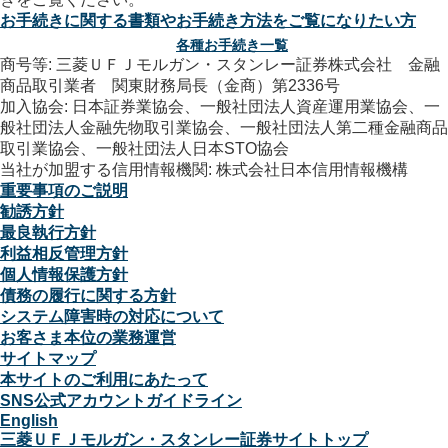
お手続きに関する書類やお手続き方法をご覧になりたい方
各種お手続き一覧
商号等: 三菱ＵＦＪモルガン・スタンレー証券株式会社 金融
商品取引業者 関東財務局長（金商）第2336号
加入協会: 日本証券業協会、一般社団法人資産運用業協会、一
般社団法人金融先物取引業協会、一般社団法人第二種金融商品
取引業協会、一般社団法人日本STO協会
当社が加盟する信用情報機関: 株式会社日本信用情報機構
重要事項のご説明
勧誘方針
最良執行方針
利益相反管理方針
個人情報保護方針
債務の履行に関する方針
システム障害時の対応について
お客さま本位の業務運営
サイトマップ
本サイトのご利用にあたって
SNS公式アカウントガイドライン
English
三菱ＵＦＪモルガン・スタンレー証券サイトトップ