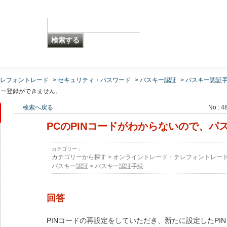
レフォントレード
>
セキュリティ・パスワード
>
パスキー認証
>
パスキー認証
キー登録ができません。
検索へ戻る
No : 4
PCのPINコードがわからないので、パ
カテゴリー :
カテゴリーから探す
>
オンライントレード・テレフォントレー
パスキー認証
>
パスキー認証手続
回答
PINコードの再設定をしていただき、新たに設定したPI