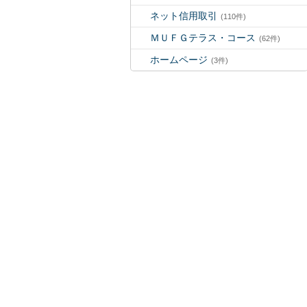
ネット信用取引
(110件)
ＭＵＦＧテラス・コース
(62件)
ホームページ
(3件)