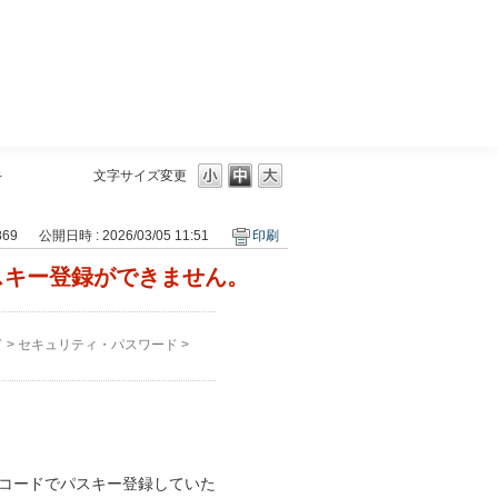
三菱ＵＦＪモルガン・スタンレー証券
手
文字サイズ変更
869
公開日時 : 2026/03/05 11:51
印刷
スキー登録ができません。
ド
>
セキュリティ・パスワード
>
Nコードでパスキー登録していた