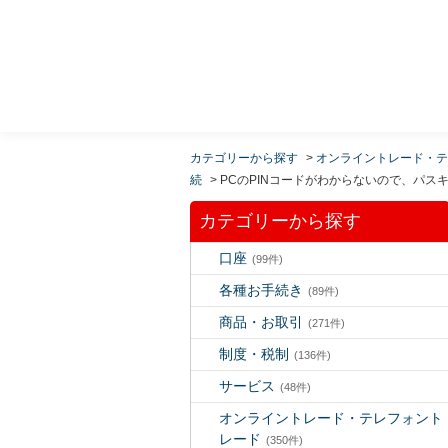
MUFG 世界が進むチカラになる。 三菱ＵＦＪモルガ
ン・スタンレー証券
カテゴリーから探す
>
オンライントレード・テ
続
>
PCのPINコードがわからないので、パス
カテゴリーから探す
口座
(99件)
各種お手続き
(89件)
商品・お取引
(271件)
制度・税制
(136件)
サービス
(48件)
オンライントレード・テレフォント
レード
(350件)