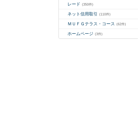
レード
(350件)
ネット信用取引
(110件)
ＭＵＦＧテラス・コース
(62件)
ホームページ
(3件)