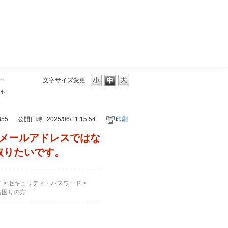
三菱ＵＦＪモルガン・スタンレー証券
ー
文字サイズ変更
セ
355
公開日時 : 2025/06/11 15:54
印刷
メールアドレスではな
取りたいです。
ド
>
セキュリティ・パスワード
>
お困りの方