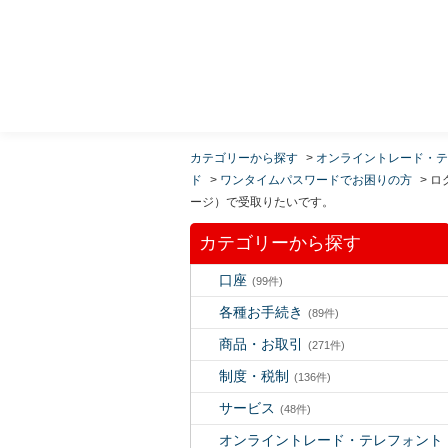
MUFG 世界が進むチカラになる。 三菱ＵＦＪモルガ
ン・スタンレー証券
カテゴリーから探す
>
オンライントレード・テ
ド
>
ワンタイムパスワードでお困りの方
>
ロ
ージ）で受取りたいです。
カテゴリーから探す
口座
(99件)
各種お手続き
(89件)
商品・お取引
(271件)
制度・税制
(136件)
サービス
(48件)
オンライントレード・テレフォント