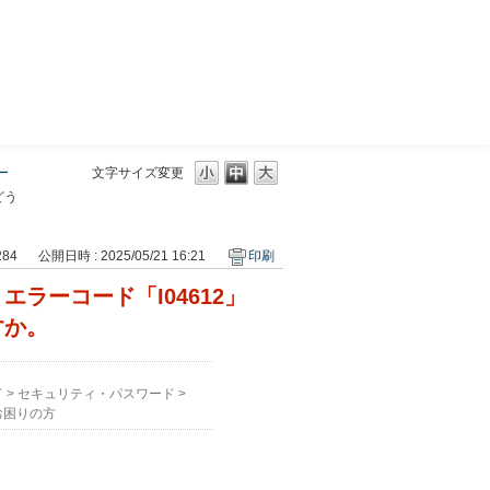
三菱ＵＦＪモルガン・スタンレー証券
ー
文字サイズ変更
どう
284
公開日時 : 2025/05/21 16:21
印刷
ラーコード「I04612」
すか。
ド
>
セキュリティ・パスワード
>
お困りの方