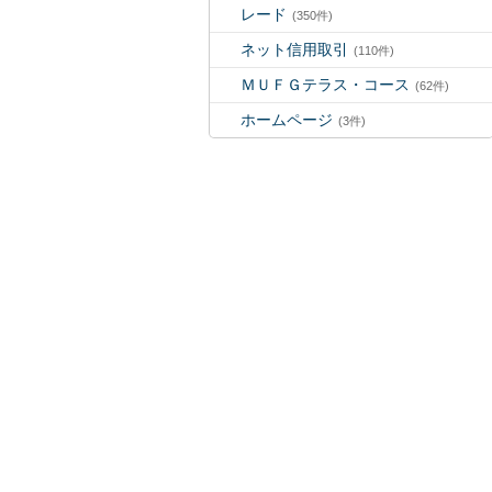
レード
(350件)
ネット信用取引
(110件)
ＭＵＦＧテラス・コース
(62件)
ホームページ
(3件)