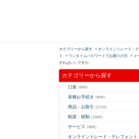
MUFG 世界が進むチカラになる。 三菱ＵＦＪモルガ
ン・スタンレー証券
カテゴリーから探す
>
オンライントレード・テ
ド
>
ワンタイムパスワードでお困りの方
>
メ
すればいいですか。
カテゴリーから探す
口座
(99件)
各種お手続き
(89件)
商品・お取引
(271件)
制度・税制
(136件)
サービス
(48件)
オンライントレード・テレフォント