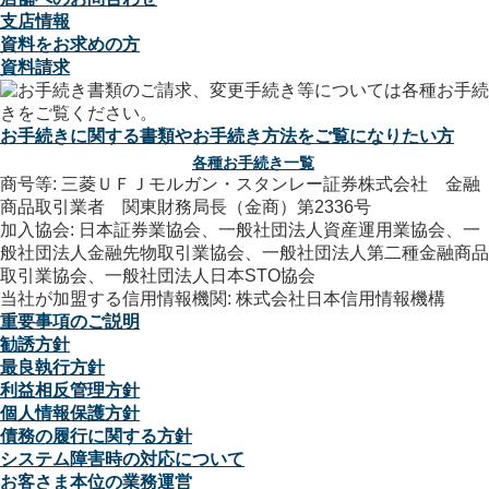
支店情報
資料をお求めの方
資料請求
お手続きに関する書類やお手続き方法をご覧になりたい方
各種お手続き一覧
商号等: 三菱ＵＦＪモルガン・スタンレー証券株式会社 金融
商品取引業者 関東財務局長（金商）第2336号
加入協会: 日本証券業協会、一般社団法人資産運用業協会、一
般社団法人金融先物取引業協会、一般社団法人第二種金融商品
取引業協会、一般社団法人日本STO協会
当社が加盟する信用情報機関: 株式会社日本信用情報機構
重要事項のご説明
勧誘方針
最良執行方針
利益相反管理方針
個人情報保護方針
債務の履行に関する方針
システム障害時の対応について
お客さま本位の業務運営