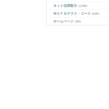
ネット信用取引
(110件)
ＭＵＦＧテラス・コース
(62件)
ホームページ
(3件)