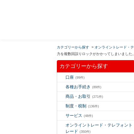
MUFG 世界が進むチカラになる。 三菱ＵＦＪモルガ
ン・スタンレー証券
カテゴリーから探す
>
オンライントレード・テ
力を複数回誤りロックがかかってしまいました
カテゴリーから探す
口座
(99件)
各種お手続き
(89件)
商品・お取引
(271件)
制度・税制
(136件)
サービス
(48件)
オンライントレード・テレフォント
レード
(350件)