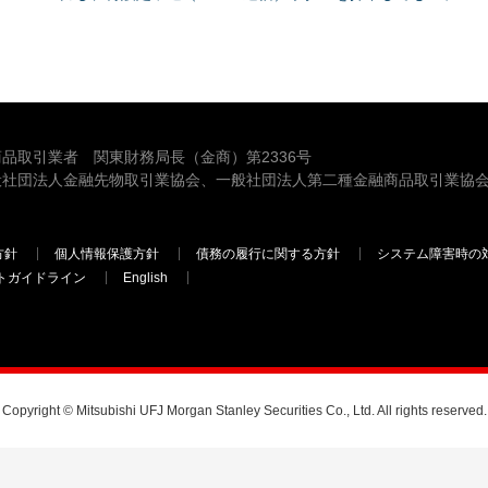
品取引業者 関東財務局長（金商）第2336号
般社団法人金融先物取引業協会、一般社団法人第二種金融商品取引業協会
方針
個人情報保護方針
債務の履行に関する方針
システム障害時の
トガイドライン
English
三菱ＵＦＪモルガン・スタンレー証券
Copyright © Mitsubishi UFJ Morgan Stanley Securities Co., Ltd. All rights reserved.