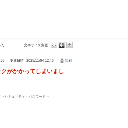
三菱ＵＦＪモルガン・スタンレー証券
の入
文字サイズ変更
:00
更新日時 : 2025/11/04 12:46
印刷
ックがかかってしまいまし
ド
>
セキュリティ・パスワード
>