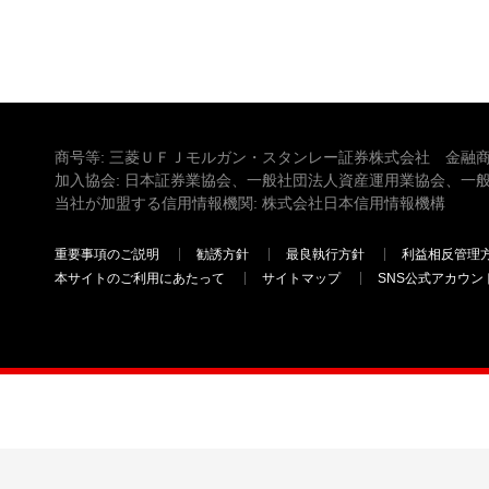
商号等: 三菱ＵＦＪモルガン・スタンレー証券株式会社 金融商
加入協会: 日本証券業協会、一般社団法人資産運用業協会、一
当社が加盟する信用情報機関: 株式会社日本信用情報機構
重要事項のご説明
勧誘方針
最良執行方針
利益相反管理
本サイトのご利用にあたって
サイトマップ
SNS公式アカウン