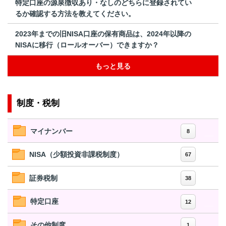
特定口座の源泉徴収あり・なしのどちらに登録されてい
るか確認する方法を教えてください。
2023年までの旧NISA口座の保有商品は、2024年以降の
NISAに移行（ロールオーバー）できますか？
もっと見る
制度・税制
マイナンバー
8
NISA（少額投資非課税制度）
67
証券税制
38
特定口座
12
その他制度
1