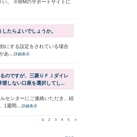
ださい。 ※IBMのサポートサイトに
うしたらよいでしょうか。
を無効にする設定をされている場合
...
詳細表示
いるのですが、三菱ＵＦＪダイレ
しない口座を選択してし...
ールセンターにご連絡いただき、紐
週間...
詳細表示
≪
1
2
3
4
5
≫