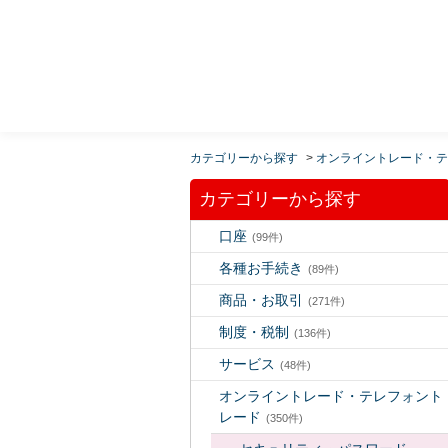
MUFG 世界が進むチカラになる。 三菱ＵＦＪモルガ
ン・スタンレー証券
カテゴリーから探す
>
オンライントレード・テ
カテゴリーから探す
口座
(99件)
各種お手続き
(89件)
商品・お取引
(271件)
制度・税制
(136件)
サービス
(48件)
オンライントレード・テレフォント
レード
(350件)