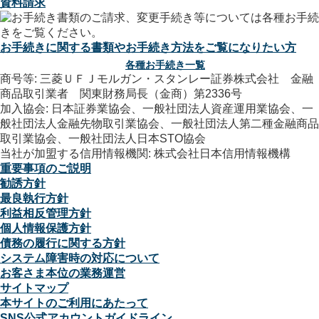
資料請求
お手続きに関する書類やお手続き方法をご覧になりたい方
各種お手続き一覧
商号等: 三菱ＵＦＪモルガン・スタンレー証券株式会社 金融
商品取引業者 関東財務局長（金商）第2336号
加入協会: 日本証券業協会、一般社団法人資産運用業協会、一
般社団法人金融先物取引業協会、一般社団法人第二種金融商品
取引業協会、一般社団法人日本STO協会
当社が加盟する信用情報機関: 株式会社日本信用情報機構
重要事項のご説明
勧誘方針
最良執行方針
利益相反管理方針
個人情報保護方針
債務の履行に関する方針
システム障害時の対応について
お客さま本位の業務運営
サイトマップ
本サイトのご利用にあたって
SNS公式アカウントガイドライン