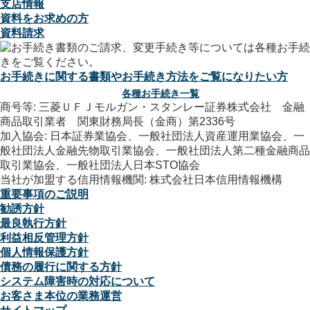
支店情報
資料をお求めの方
資料請求
お手続きに関する書類やお手続き方法をご覧になりたい方
各種お手続き一覧
商号等: 三菱ＵＦＪモルガン・スタンレー証券株式会社 金融
商品取引業者 関東財務局長（金商）第2336号
加入協会: 日本証券業協会、一般社団法人資産運用業協会、一
般社団法人金融先物取引業協会、一般社団法人第二種金融商品
取引業協会、一般社団法人日本STO協会
当社が加盟する信用情報機関: 株式会社日本信用情報機構
重要事項のご説明
勧誘方針
最良執行方針
利益相反管理方針
個人情報保護方針
債務の履行に関する方針
システム障害時の対応について
お客さま本位の業務運営