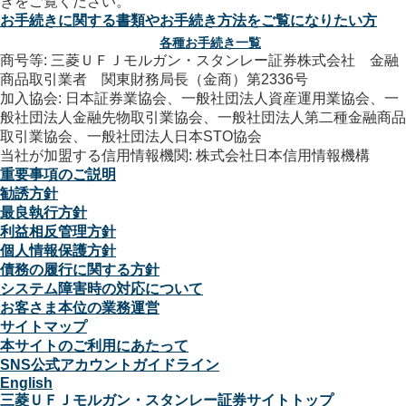
お手続きに関する書類やお手続き方法をご覧になりたい方
各種お手続き一覧
商号等: 三菱ＵＦＪモルガン・スタンレー証券株式会社 金融
商品取引業者 関東財務局長（金商）第2336号
加入協会: 日本証券業協会、一般社団法人資産運用業協会、一
般社団法人金融先物取引業協会、一般社団法人第二種金融商品
取引業協会、一般社団法人日本STO協会
当社が加盟する信用情報機関: 株式会社日本信用情報機構
重要事項のご説明
勧誘方針
最良執行方針
利益相反管理方針
個人情報保護方針
債務の履行に関する方針
システム障害時の対応について
お客さま本位の業務運営
サイトマップ
本サイトのご利用にあたって
SNS公式アカウントガイドライン
English
三菱ＵＦＪモルガン・スタンレー証券サイトトップ