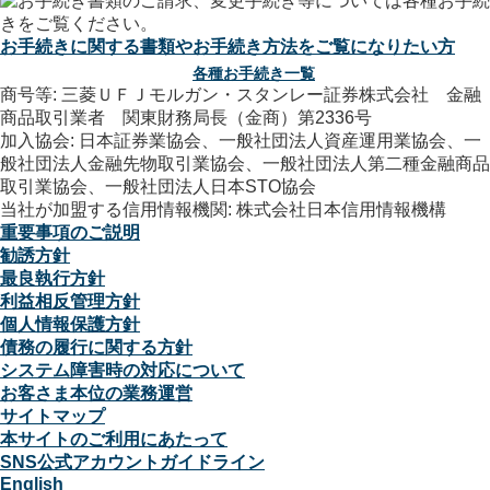
お手続きに関する書類やお手続き方法をご覧になりたい方
各種お手続き一覧
商号等: 三菱ＵＦＪモルガン・スタンレー証券株式会社 金融
商品取引業者 関東財務局長（金商）第2336号
加入協会: 日本証券業協会、一般社団法人資産運用業協会、一
般社団法人金融先物取引業協会、一般社団法人第二種金融商品
取引業協会、一般社団法人日本STO協会
当社が加盟する信用情報機関: 株式会社日本信用情報機構
重要事項のご説明
勧誘方針
最良執行方針
利益相反管理方針
個人情報保護方針
債務の履行に関する方針
システム障害時の対応について
お客さま本位の業務運営
サイトマップ
本サイトのご利用にあたって
SNS公式アカウントガイドライン
English