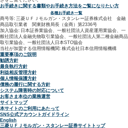
お手続きに関する書類やお手続き方法をご覧になりたい方
各種お手続き一覧
商号等: 三菱ＵＦＪモルガン・スタンレー証券株式会社 金融
商品取引業者 関東財務局長（金商）第2336号
加入協会: 日本証券業協会、一般社団法人資産運用業協会、一
般社団法人金融先物取引業協会、一般社団法人第二種金融商品
取引業協会、一般社団法人日本STO協会
当社が加盟する信用情報機関: 株式会社日本信用情報機構
重要事項のご説明
勧誘方針
最良執行方針
利益相反管理方針
個人情報保護方針
債務の履行に関する方針
システム障害時の対応について
お客さま本位の業務運営
サイトマップ
本サイトのご利用にあたって
SNS公式アカウントガイドライン
English
三菱ＵＦＪモルガン・スタンレー証券サイトトップ