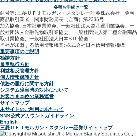
各種お手続き一覧
商号等: 三菱ＵＦＪモルガン・スタンレー証券株式会社 金融
商品取引業者 関東財務局長（金商）第2336号
加入協会: 日本証券業協会、一般社団法人資産運用業協会、一
般社団法人金融先物取引業協会、一般社団法人第二種金融商品
取引業協会、一般社団法人日本STO協会
当社が加盟する信用情報機関: 株式会社日本信用情報機構
重要事項のご説明
勧誘方針
最良執行方針
利益相反管理方針
個人情報保護方針
債務の履行に関する方針
システム障害時の対応について
お客さま本位の業務運営
サイトマップ
本サイトのご利用にあたって
SNS公式アカウントガイドライン
English
三菱ＵＦＪモルガン・スタンレー証券サイトトップ