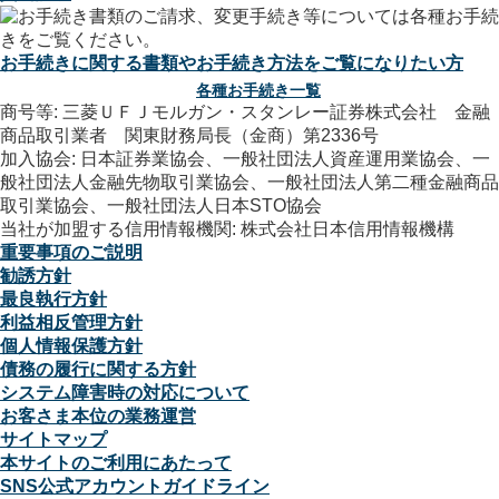
お手続きに関する書類やお手続き方法をご覧になりたい方
各種お手続き一覧
商号等: 三菱ＵＦＪモルガン・スタンレー証券株式会社 金融
商品取引業者 関東財務局長（金商）第2336号
加入協会: 日本証券業協会、一般社団法人資産運用業協会、一
般社団法人金融先物取引業協会、一般社団法人第二種金融商品
取引業協会、一般社団法人日本STO協会
当社が加盟する信用情報機関: 株式会社日本信用情報機構
重要事項のご説明
勧誘方針
最良執行方針
利益相反管理方針
個人情報保護方針
債務の履行に関する方針
システム障害時の対応について
お客さま本位の業務運営
サイトマップ
本サイトのご利用にあたって
SNS公式アカウントガイドライン