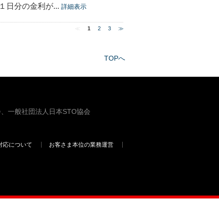
日分の金利が...
詳細表示
≪
1
2
3
≫
TOPへ
、一般社団法人日本STO協会
対応について
お客さま本位の業務運営