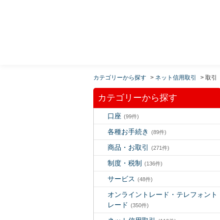
MUFG 世界が進むチカラになる。 三菱ＵＦＪモルガ
ン・スタンレー証券
カテゴリーから探す
>
ネット信用取引
>
取引
カテゴリーから探す
口座
(99件)
各種お手続き
(89件)
商品・お取引
(271件)
制度・税制
(136件)
サービス
(48件)
オンライントレード・テレフォント
レード
(350件)