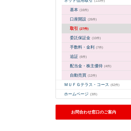
ネット信用取引
(110件)
基本
(16件)
口座開設
(26件)
取引
(27件)
委託保証金
(10件)
手数料・金利
(7件)
追証
(6件)
配当金・株主優待
(4件)
自動売買
(12件)
ＭＵＦＧテラス・コース
(62件)
ホームページ
(3件)
お問合わせ窓口のご案内