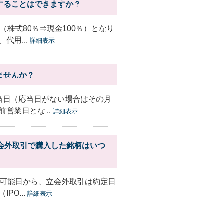
することはできますか？
株式80％⇒現金100％）となり
代用...
詳細表示
ませんか？
当日（応当日がない場合はその月
営業日とな...
詳細表示
立会外取引で購入した銘柄はいつ
買可能日から、立会外取引は約定日
O...
詳細表示