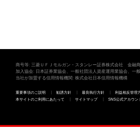
商号等: 三菱ＵＦＪモルガン・スタンレー証券株式会社 金融商
加入協会: 日本証券業協会、一般社団法人資産運用業協会、一
当社が加盟する信用情報機関: 株式会社日本信用情報機構
重要事項のご説明
勧誘方針
最良執行方針
利益相反管理
本サイトのご利用にあたって
サイトマップ
SNS公式アカウン