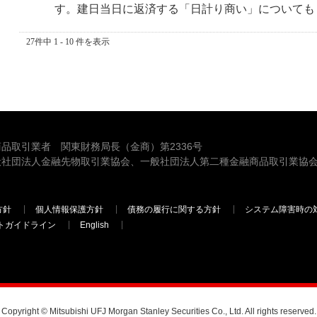
す。建日当日に返済する「日計り商い」についても１
27件中 1 - 10 件を表示
品取引業者 関東財務局長（金商）第2336号
般社団法人金融先物取引業協会、一般社団法人第二種金融商品取引業協会
方針
個人情報保護方針
債務の履行に関する方針
システム障害時の
トガイドライン
English
三菱ＵＦＪモルガン・スタンレー証券
Copyright © Mitsubishi UFJ Morgan Stanley Securities Co., Ltd. All rights reserved.