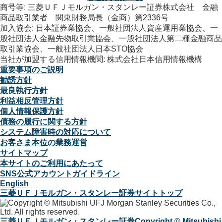
商号等: 三菱ＵＦＪモルガン・スタンレー証券株式会社 金融
商品取引業者 関東財務局長（金商）第2336号
加入協会: 日本証券業協会、一般社団法人資産運用業協会、一
般社団法人金融先物取引業協会、一般社団法人第二種金融商品
取引業協会、一般社団法人日本STO協会
当社が加盟する信用情報機関: 株式会社日本信用情報機構
重要事項のご説明
勧誘方針
最良執行方針
利益相反管理方針
個人情報保護方針
債務の履行に関する方針
システム障害時の対応について
お客さま本位の業務運営
サイトマップ
本サイトのご利用にあたって
SNS公式アカウントガイドライン
English
三菱ＵＦＪモルガン・スタンレー証券サイトトップ
三菱ＵＦＪモルガン・スタンレー証券
Copyright © Mitsubishi