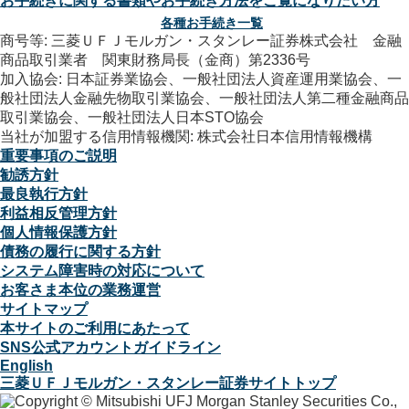
お手続きに関する書類やお手続き方法をご覧になりたい方
各種お手続き一覧
商号等: 三菱ＵＦＪモルガン・スタンレー証券株式会社 金融
商品取引業者 関東財務局長（金商）第2336号
加入協会: 日本証券業協会、一般社団法人資産運用業協会、一
般社団法人金融先物取引業協会、一般社団法人第二種金融商品
取引業協会、一般社団法人日本STO協会
当社が加盟する信用情報機関: 株式会社日本信用情報機構
重要事項のご説明
勧誘方針
最良執行方針
利益相反管理方針
個人情報保護方針
債務の履行に関する方針
システム障害時の対応について
お客さま本位の業務運営
サイトマップ
本サイトのご利用にあたって
SNS公式アカウントガイドライン
English
三菱ＵＦＪモルガン・スタンレー証券サイトトップ