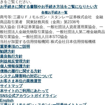
お手続きに関する書類やお手続き方法をご覧になりたい方
各種お手続き一覧
商号等: 三菱ＵＦＪモルガン・スタンレー証券株式会社 金融
商品取引業者 関東財務局長（金商）第2336号
加入協会: 日本証券業協会、一般社団法人資産運用業協会、一
般社団法人金融先物取引業協会、一般社団法人第二種金融商品
取引業協会、一般社団法人日本STO協会
当社が加盟する信用情報機関: 株式会社日本信用情報機構
重要事項のご説明
勧誘方針
最良執行方針
利益相反管理方針
個人情報保護方針
債務の履行に関する方針
システム障害時の対応について
お客さま本位の業務運営
サイトマップ
本サイトのご利用にあたって
SNS公式アカウントガイドライン
English
三菱ＵＦＪモルガン・スタンレー証券サイトトップ