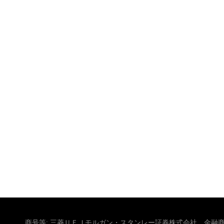
商号等: 三菱ＵＦＪモルガン・スタンレー証券株式会社 金融商