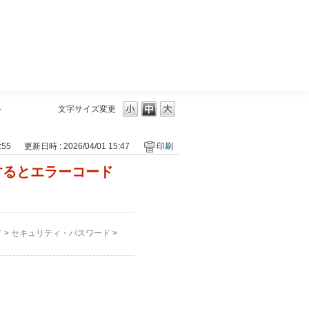
三菱ＵＦＪモルガン・スタンレー証券
手
文字サイズ変更
:55
更新日時 : 2026/04/01 15:47
印刷
するとエラーコード
ド
>
セキュリティ・パスワード
>