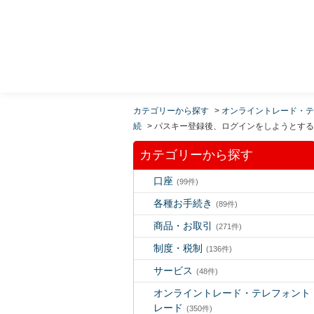
MUFG 世界が進むチカラになる。 三菱ＵＦＪモルガ
ン・スタンレー証券
カテゴリーから探す
>
オンライントレード・テ
続
>
パスキー登録後、ログインをしようとすると
カテゴリーから探す
口座
(99件)
各種お手続き
(89件)
商品・お取引
(271件)
制度・税制
(136件)
サービス
(48件)
オンライントレード・テレフォント
レード
(350件)