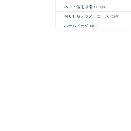
ネット信用取引
(110件)
ＭＵＦＧテラス・コース
(62件)
ホームページ
(3件)