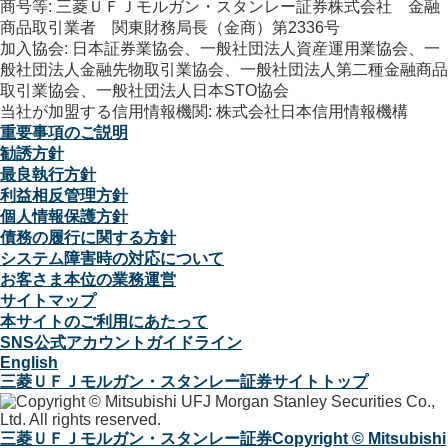
商号等: 三菱ＵＦＪモルガン・スタンレー証券株式会社 金融
商品取引業者 関東財務局長（金商）第2336号
加入協会: 日本証券業協会、一般社団法人資産運用業協会、一
般社団法人金融先物取引業協会、一般社団法人第二種金融商品
取引業協会、一般社団法人日本STO協会
当社が加盟する信用情報機関: 株式会社日本信用情報機構
重要事項のご説明
勧誘方針
最良執行方針
利益相反管理方針
個人情報保護方針
債務の履行に関する方針
システム障害時の対応について
お客さま本位の業務運営
サイトマップ
本サイトのご利用にあたって
SNS公式アカウントガイドライン
English
三菱ＵＦＪモルガン・スタンレー証券サイトトップ
三菱ＵＦＪモルガン・スタンレー証券
Copyright © Mitsubishi