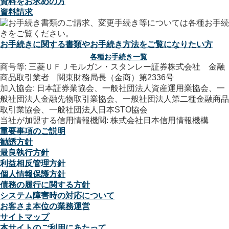
資料をお求めの方
資料請求
お手続きに関する書類やお手続き方法をご覧になりたい方
各種お手続き一覧
商号等: 三菱ＵＦＪモルガン・スタンレー証券株式会社 金融
商品取引業者 関東財務局長（金商）第2336号
加入協会: 日本証券業協会、一般社団法人資産運用業協会、一
般社団法人金融先物取引業協会、一般社団法人第二種金融商品
取引業協会、一般社団法人日本STO協会
当社が加盟する信用情報機関: 株式会社日本信用情報機構
重要事項のご説明
勧誘方針
最良執行方針
利益相反管理方針
個人情報保護方針
債務の履行に関する方針
システム障害時の対応について
お客さま本位の業務運営
サイトマップ
本サイトのご利用にあたって