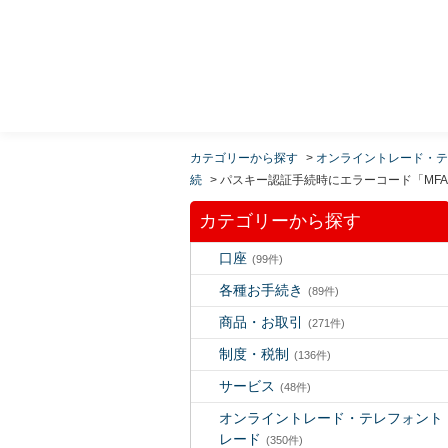
MUFG 世界が進むチカラになる。 三菱ＵＦＪモルガ
ン・スタンレー証券
カテゴリーから探す
>
オンライントレード・テ
続
>
パスキー認証手続時にエラーコード「MFA
カテゴリーから探す
口座
(99件)
各種お手続き
(89件)
商品・お取引
(271件)
制度・税制
(136件)
サービス
(48件)
オンライントレード・テレフォント
レード
(350件)