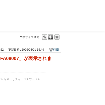
三菱ＵＦＪモルガン・スタンレー証券
手
文字サイズ変更
:52
更新日時 : 2026/04/01 15:49
印刷
A08007」が表示されま
ド
>
セキュリティ・パスワード
>