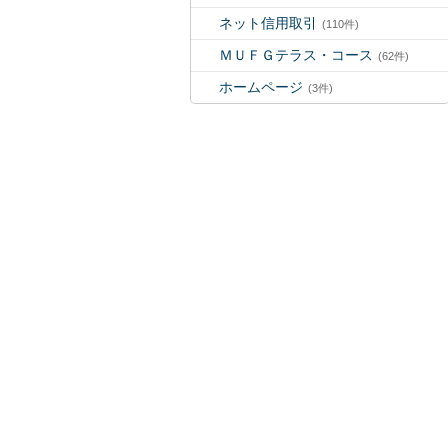
ネット信用取引
(110件)
ＭＵＦＧテラス・コース
(62件)
ホームページ
(3件)