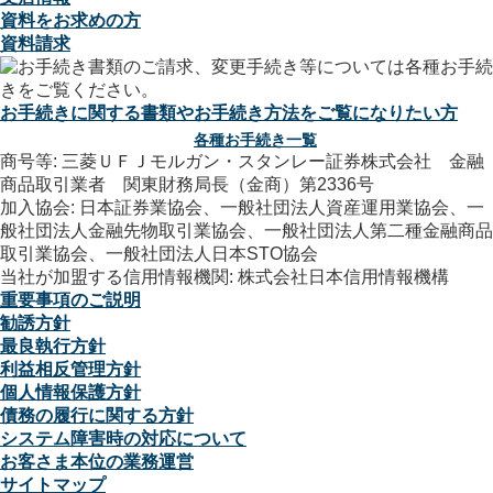
資料をお求めの方
資料請求
お手続きに関する書類やお手続き方法をご覧になりたい方
各種お手続き一覧
商号等: 三菱ＵＦＪモルガン・スタンレー証券株式会社 金融
商品取引業者 関東財務局長（金商）第2336号
加入協会: 日本証券業協会、一般社団法人資産運用業協会、一
般社団法人金融先物取引業協会、一般社団法人第二種金融商品
取引業協会、一般社団法人日本STO協会
当社が加盟する信用情報機関: 株式会社日本信用情報機構
重要事項のご説明
勧誘方針
最良執行方針
利益相反管理方針
個人情報保護方針
債務の履行に関する方針
システム障害時の対応について
お客さま本位の業務運営
サイトマップ