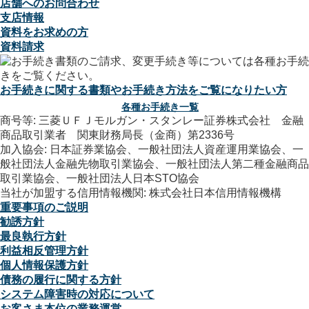
店舗へのお問合わせ
支店情報
資料をお求めの方
資料請求
お手続きに関する書類やお手続き方法をご覧になりたい方
各種お手続き一覧
商号等: 三菱ＵＦＪモルガン・スタンレー証券株式会社 金融
商品取引業者 関東財務局長（金商）第2336号
加入協会: 日本証券業協会、一般社団法人資産運用業協会、一
般社団法人金融先物取引業協会、一般社団法人第二種金融商品
取引業協会、一般社団法人日本STO協会
当社が加盟する信用情報機関: 株式会社日本信用情報機構
重要事項のご説明
勧誘方針
最良執行方針
利益相反管理方針
個人情報保護方針
債務の履行に関する方針
システム障害時の対応について
お客さま本位の業務運営